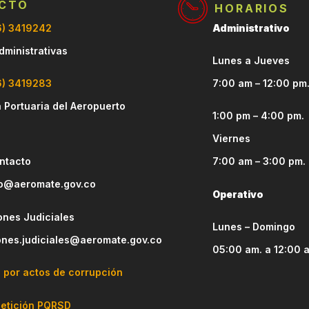
CTO
HORARIOS
6) 3419242
Administrativo
dministrativas
Lunes a Jueves
6) 3419283
7:00 am – 12:00 pm
 Portuaria del Aeropuerto
1:00 pm – 4:00 pm.
Viernes
ntacto
7:00 am – 3:00 pm.
o@aeromate.gov.co
Operativo
ones Judiciales
Lunes – Domingo
iones.judiciales@aeromate.gov.co
05:00 am. a 12:00 
 por actos de corrupción
petición PQRSD