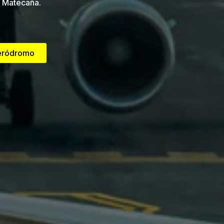
Matecaña.
aeródromo